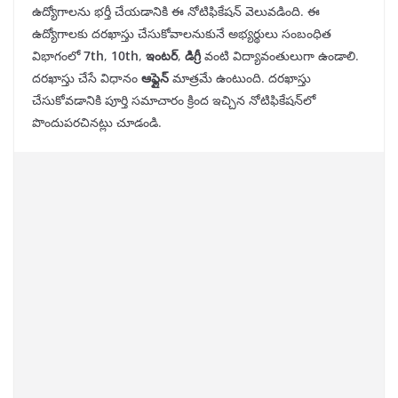
ఉద్యోగాలను భర్తీ చేయడానికి ఈ నోటిఫికేషన్ వెలువడింది. ఈ
ఉద్యోగాలకు దరఖాస్తు చేసుకోవాలనుకునే అభ్యర్థులు సంబంధిత
విభాగంలో
7th
,
10th
,
ఇంటర్
,
డిగ్రీ
వంటి విద్యావంతులుగా ఉండాలి.
దరఖాస్తు చేసే విధానం
ఆఫ్లైన్
మాత్రమే ఉంటుంది. దరఖాస్తు
చేసుకోవడానికి పూర్తి సమాచారం క్రింద ఇచ్చిన నోటిఫికేషన్‌లో
పొందుపరచినట్లు చూడండి.