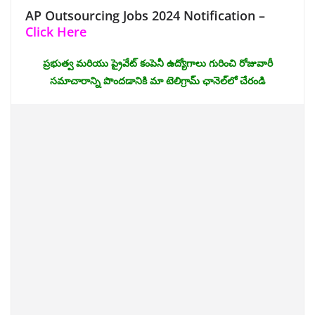
AP Outsourcing Jobs 2024 Notification –
Click Here
ప్రభుత్వ మరియు ప్రైవేట్ కంపెనీ ఉద్యోగాలు గురించి రోజువారీ
సమాచారాన్ని పొందడానికి మా టెలిగ్రామ్ ఛానెల్‌లో చేరండి