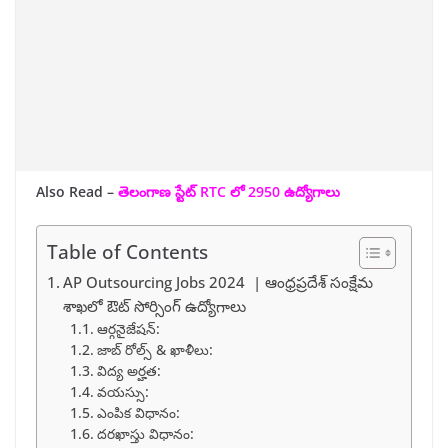
Also Read –
తెలంగాణ స్టేట్ RTC లో 2950 ఉద్యోగాలు
Table of Contents
AP Outsourcing Jobs 2024 | ఆంధ్రప్రదేశ్ సంక్షేమ
శాఖలో ఔట్ సోర్సింగ్ ఉద్యోగాలు
ఆర్గనైజేషన్:
జాబ్ రోల్స్ & ఖాళీలు:
విద్య అర్హత:
వయస్సు:
ఎంపిక విధానం:
దరఖాస్తు విధానం: