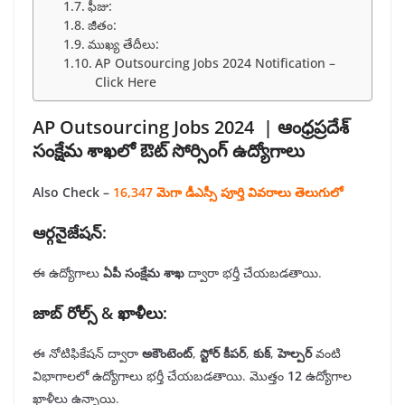
ఫీజు:
జీతం:
ముఖ్య తేదీలు:
AP Outsourcing Jobs 2024 Notification –
Click Here
AP Outsourcing Jobs 2024 |
ఆంధ్రప్రదేశ్
సంక్షేమ శాఖలో ఔట్ సోర్సింగ్ ఉద్యోగాలు
Also Check –
16,347 మెగా డీఎస్సీ పూర్తి వివరాలు తెలుగులో
ఆర్గనైజేషన్
:
ఈ ఉద్యోగాలు
ఏపీ
సంక్షేమ
శాఖ
ద్వారా భర్తీ చేయబడతాయి.
జాబ్
రోల్స్
&
ఖాళీలు
:
ఈ నోటిఫికేషన్ ద్వారా
అకౌంటెంట్
,
స్టోర్
కీపర్
,
కుక్
,
హెల్పర్
వంటి
విభాగాలలో ఉద్యోగాలు భర్తీ చేయబడతాయి. మొత్తం
12
ఉద్యోగాల
ఖాళీలు ఉన్నాయి.