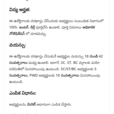
విద్య
అర్హత
:
ఈ ఉద్యోగాలకు దరఖాస్తు చేసేందుకు అభ్యర్థులు సంబంధిత విభాగంలో
10th
,
ఇంటర్
,
డిగ్రీ
పూర్తిచేసి ఉండాలి. పూర్తి వివరాలు
ఆధికారిక
నోటిఫికేషన్
లో చూడవచ్చు.
వయస్సు
:
ఈ ఉద్యోగాలకు దరఖాస్తు చేసుకునే అభ్యర్థుల వయస్సు
18
నుండి
42
సంవత్సరాలు
మధ్య ఉండాలి. అలాగే,
SC
,
ST
,
BC
వర్గాలకు వయో
పరిమితిలో మినహాయింపు ఉంటుంది.
SC/ST/BC
అభ్యర్థులకు
5
సంవత్సరాలు
,
PWD
అభ్యర్థులకు
10
సంవత్సరాలు
మినహాయింపు
ఉంటుంది.
ఎంపిక
విధానం
:
అభ్యర్థులను
మెరిట్
ఆధారంగా ఎంపిక చేస్తారు.