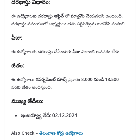
దరఖాస్తు
విధానం
:
ఈ ఉద్యోగాలకు దరఖాస్తు
ఆఫ్లైన్
లో మాత్రమే చేయవలసి ఉంటుంది.
దరఖాస్తు సమయంలో అభ్యర్థులు తమ సర్టిఫికెట్లను జతచేసి పంపాలి.
ఫీజు
:
ఈ ఉద్యోగాలకు దరఖాస్తు చేసేందుకు
ఫీజు
ఎలాంటి అవసరం లేదు.
జీతం
:
ఈ ఉద్యోగాలు
గవర్నమెంట్
రూల్స్
ప్రకారం
8,000
నుండి
18,500
వరకు జీతం అందిస్తుంది.
ముఖ్య
తేదీలు
:
ఇంటర్వ్యూ
తేదీ
:
02.12.2024
Also Check –
తెలంగాణ కోర్టు ఉద్యోగాలు