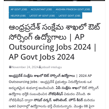
AP GOVT JOBS
ACOUNTANT JOBS
ANDHRA PRADESH GOVT JOBS
HELPER JOBS
LATEST AP GOVT JOBS
LATEST GOVT JOBS
ఆంధ్రప్రదేశ్ సంక్షేమ శాఖలో ఔట్
సోర్సింగ్ ఉద్యోగాలు | AP
Outsourcing Jobs 2024 |
AP Govt Jobs 2024
November 24, 2024
jobsall intelugu
ఆంధ్రప్రదేశ్ సంక్షేమ శాఖలో ఔట్ సోర్సింగ్ ఉద్యోగాలు | 2024 AP
Outsourcing Jobs
: ఆంధ్రప్రదేశ్ ప్రభుత్వం నిరుద్యోగులకు ఒక
అద్భుతమైన శుభవార్త అందించింది.
ఏపీ
సంక్షేమ
శాఖ
లో ఔట్ సోర్సింగ్
ఉద్యోగాల భర్తీకి సంబంధించిన
నోటిఫికేషన్
విడుదల చేసింది. ఈ
నోటిఫికేషన్ ద్వారా
సోషల్
వర్కర్
,
అకౌంటెంట్
,
హౌస్
కీపర్
మరియు
ఇతర విభాగాల్లో ఉద్యోగాలను భర్తీ చేయనున్నారు. మొత్తం
08
పైగా