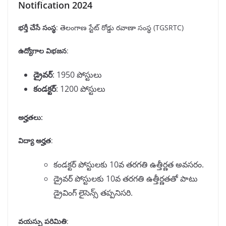
Notification 2024
భర్తీ చేసే సంస్థ
: తెలంగాణ స్టేట్ రోడ్డు రవాణా సంస్థ (TGSRTC)
ఉద్యోగాల విభజన
:
డ్రైవర్
: 1950 పోస్టులు
కండక్టర్
: 1200 పోస్టులు
అర్హతలు:
విద్యా అర్హత
:
కండక్టర్ పోస్టులకు 10వ తరగతి ఉత్తీర్ణత అవసరం.
డ్రైవర్ పోస్టులకు 10వ తరగతి ఉత్తీర్ణతతో పాటు
డ్రైవింగ్ లైసెన్స్ తప్పనిసరి.
వయస్సు పరిమితి
: