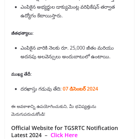
ఎంపికైన అభ్యర్థుల డాక్యుమెంట్ల వరిఫికేషన్ తర్వాత
ఉద్యోగం కేటాయిస్తారు.
జీతభత్యాలు:
ఎంపికైన వారికి నెలకు రూ. 25,000 జీతం మరియు
అదనపు అలవెన్సులు అందుబాటులో ఉంటాయి.
ముఖ్య తేదీ:
దరఖాస్తు గడువు తేది:
07 డిసెంబర్ 2024
ఈ అవకాశాన్ని ఉపయోగించుకుని, మీ భవిష్యత్తును
మెరుగుపరుచుకోండి!
Official Website for TGSRTC Notification
Latest 2024
–
Click Here