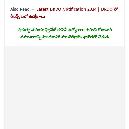
Also Read –
Latest DRDO Notification 2024 | DRDO లో
రీసెర్చ్ ఫెలో ఉద్యోగాలు
ప్రభుత్వ మరియు ప్రైవేట్ కంపెనీ ఉద్యోగాలు గురించి రోజువారీ
సమాచారాన్ని పొందడానికి మా టెలిగ్రామ్ ఛానెల్‌లో చేరండి