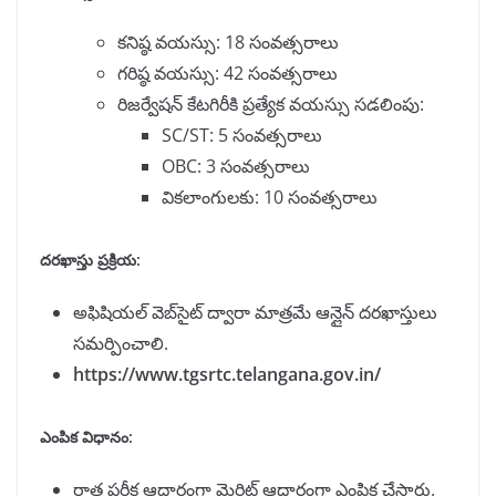
కనిష్ఠ వయస్సు: 18 సంవత్సరాలు
గరిష్ఠ వయస్సు: 42 సంవత్సరాలు
రిజర్వేషన్ కేటగిరీకి ప్రత్యేక వయస్సు సడలింపు:
SC/ST: 5 సంవత్సరాలు
OBC: 3 సంవత్సరాలు
వికలాంగులకు: 10 సంవత్సరాలు
దరఖాస్తు ప్రక్రియ:
అఫిషియల్ వెబ్‌సైట్ ద్వారా మాత్రమే ఆన్లైన్ దరఖాస్తులు
సమర్పించాలి.
https://www.tgsrtc.telangana.gov.in/
ఎంపిక విధానం:
రాత పరీక్ష ఆధారంగా మెరిట్ ఆధారంగా ఎంపిక చేస్తారు.