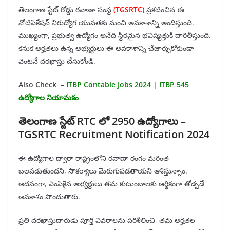
తెలంగాణ స్టేట్ రోడ్డు రవాణా సంస్థ
(
TGSRTC
)
ప్రకటించిన ఈ
నోటిఫికేషన్ నిరుద్యోగ యువతకు మంచి అవకాశాన్ని అందిస్తుంది.
ముఖ్యంగా, ప్రభుత్వ ఉద్యోగం అనేది స్థిరమైన భవిష్యత్తుకి దారితీస్తుంది.
కనుక అర్హతలు ఉన్న అభ్యర్థులు ఈ అవకాశాన్ని చేజార్చుకోకుండా
వెంటనే దరఖాస్తు చేసుకోండి.
Also Check –
ITBP Contable Jobs 2024 | ITBP 545
ఉద్యోగాల నియామకం
తెలంగాణ స్టేట్ RTC లో 2950 ఉద్యోగాలు –
TGSRTC Recruitment Notification 2024
ఈ ఉద్యోగాల ద్వారా రాష్ట్రంలోని రవాణా రంగం మరింత
బలపడుతుందని, సౌకర్యాలు మెరుగుపడతాయని ఆశిస్తున్నాం.
అదనంగా, ఎంపికైన అభ్యర్థులు తమ కుటుంబాలకు ఆర్థికంగా తోడ్పడే
అవకాశం పొందుతారు.
ప్రతి దరఖాస్తుదారుడు పూర్తి వివరాలను పరిశీలించి, తమ అర్హతల