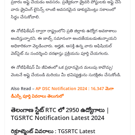
ప్రకారం అప్లై చేయడం అవసరం. ప్రత్యేకంగా డ్రైవర్ పోస్టులకు అప్లై చేసే
వారు డ్రైవింగ్ లైసెన్స్ లాంటి అవసరమైన డాక్యుమెంట్లు సకాలంలో
సిద్ధం చేసుకోవాలి.
ఈ నోటిఫికేషన్ ద్వారా రాష్ట్రంలోని ప్రతి జిల్లాకు ఉద్యోగ అవకాశాలు
అందిస్తున్నారని, ఈ జాబ్స్ సమానంగా అందజేయబడుతున్నాయని
అధికారికంగా వెల్లడించారు. అర్హత, ఆసక్తి ఉన్న వారు అఫిషియల్
వెబ్‌సైట్ ను సందర్శించి దరఖాస్తు ప్రక్రియను పూర్తి చేయగలరు.
ఈ నోటిఫికేషన్ మీ జీవితంలో ఒక ప్రధానమైన మలుపు కావొచ్చు!
వెంటనే అప్లై చేయండి మరియు మీ భవిష్యత్తును సురక్షితం చేసుకోండి.
Also Read –
AP DSC Notification 2024 : 16,347 మెగా
డీఎస్సీ పూర్తి వివరాలు తెలుగులో
తెలంగాణ స్టేట్ RTC లో 2950 ఉద్యోగాలు |
TGSRTC Notification Latest 2024
రిక్రూట్మెంట్ వివరాలు : TGSRTC Latest