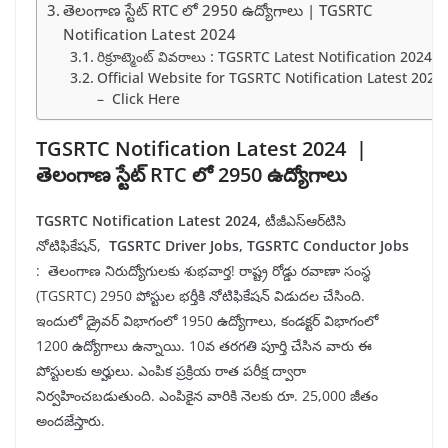
తెలంగాణ స్టేట్ RTC లో 2950 ఉద్యోగాలు | TGSRTC
Notification Latest 2024
రిక్రూట్మెంట్ వివరాలు : TGSRTC Latest Notification 2024
Official Website for TGSRTC Notification Latest 2024
– Click Here
TGSRTC Notification Latest 2024 |
తెలంగాణ స్టేట్ RTC లో 2950 ఉద్యోగాలు
TGSRTC Notification Latest 2024,
టీజీఎస్‌ఆర్‌టిసి
నోటిఫికేషన్,
TGSRTC Driver Jobs, TGSRTC Conductor Jobs
: తెలంగాణ నిరుద్యోగులకు శుభవార్త! రాష్ట్ర రోడ్డు రవాణా సంస్థ
(TGSRTC) 2950 పోస్టుల భర్తీకి నోటిఫికేషన్ విడుదల చేసింది.
ఇందులో డ్రైవర్ విభాగంలో 1950 ఉద్యోగాలు, కండక్టర్ విభాగంలో
1200 ఉద్యోగాలు ఉన్నాయి. 10వ తరగతి పూర్తి చేసిన వారు ఈ
పోస్టులకు అర్హులు. ఎంపిక ప్రక్రియ రాత పరీక్ష ద్వారా
నిర్వహించబడుతుంది. ఎంపికైన వారికి నెలకు రూ. 25,000 జీతం
అందజేస్తారు.