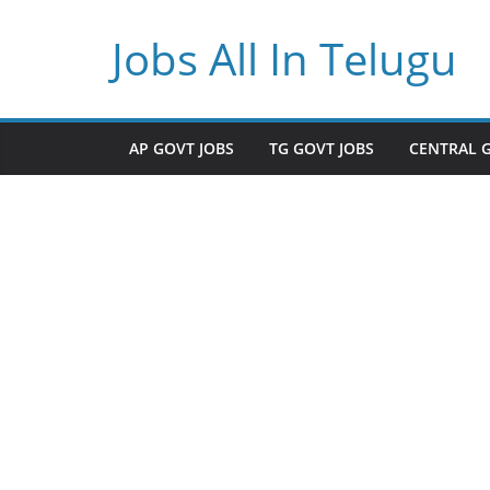
Skip
Jobs All In Telugu
to
content
AP GOVT JOBS
TG GOVT JOBS
CENTRAL 