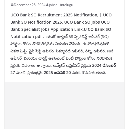
December 28, 2024
jobsall intelugu
UCO Bank SO Recruitment 2025 Notification, | UCO
Bank SO Notification 2025, UCO Bank SO Jobs UCO
Bank Specialist Jobs Application Link,U CO Bank SO
Notification pdf
, యుకో
బ్యాంక్
68 స్పెషలిస్ట్ ఆఫీసర్ (SO)
పోస్టుల కోసం నోటిఫికేషన్‌ను విడుదల చేసింది. ఈ నోటిఫికేషన్‌లో
ఎకనామిస్ట్, ఫైర్ సేఫ్టీ ఆఫీసర్, సెక్యూరిటీ ఆఫీసర్, రిస్క్ ఆఫీసర్, ఐటీ
ఆఫీసర్, మరియు చార్టర్డ్ అకౌంటెంట్ వంటి పోస్టుల కోసం నియామక
ప్రక్రియ వివరాలు ఉన్నాయి. ఆన్‌లైన్ అప్లికేషన్ ప్రక్రియ
2024 డిసెంబర్
27
నుంచి ప్రారంభమై
2025 జనవరి 20
వరకు కొనసాగుతుంది.