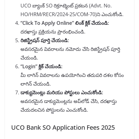
UCO బ్యాంక్ SO రిక్రూట్మెంట్ ప్రకటన (Advt. No.
HO/HRM/RECR/2024-25/COM-70)ని ఎంచుకోండి.
“Click To Apply Online” లింక్ క్లిక్ చేయండి:
దరఖాస్తు ప్రక్రియను ప్రారంభించండి.
రిజిస్ట్రేషన్ పూర్తి చేయండి:
అవసరమైన వివరాలను నమోదు చేసి రిజిస్ట్రేషన్ పూర్తి
చేయండి.
“Login” క్లిక్ చేయండి:
మీ లాగిన్ వివరాలను ఉపయోగించి తదుపరి దశల కోసం
లాగిన్ చేయండి.
డాక్యుమెంట్లు మరియు పోస్టులు ఎంచుకోండి:
అవసరమైన డాక్యుమెంట్లను అప్‌లోడ్ చేసి, దరఖాస్తు
చేయదలచిన పోస్టులను ఎంచుకోండి.
UCO Bank SO Application Fees 2025