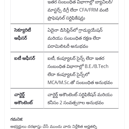
ఇతర సంబంధిత విభాగాల్లో బ్యాచిలర్/
మాస్టర్స్ డిగ్రీ లేదా CFA/FRM వంటి
ప్రొఫెషనల్ సర్టిఫికేషన్లు
సెక్యూరిటీ
ఏదైనా డిసిప్లిన్‌లో గ్రాడ్యుయేషన్
ఆఫీసర్
మరియు సంబంధిత రక్షణ లేదా
పరామిలిటరీ అనుభవం
ఐటీ ఆఫీసర్
ఐటీ, కంప్యూటర్ సైన్స్ లేదా ఇతర
సంబంధిత విభాగాల్లో B.E./B.Tech
లేదా కంప్యూటర్ సైన్స్‌లో
MCA/M.Sc.తో సంబంధిత అనుభవం
చార్టెర్డ్
చార్టెర్డ్ అకౌంటెంట్ సర్టిఫికేషన్ మరియు
అకౌంటెంట్
కనీసం 2 సంవత్సరాల అనుభవం
గమనిక:
అభ్యర్థులు దరఖాస్తు చేసే ముందు వారు నిర్దేశిత అర్హతల్ని