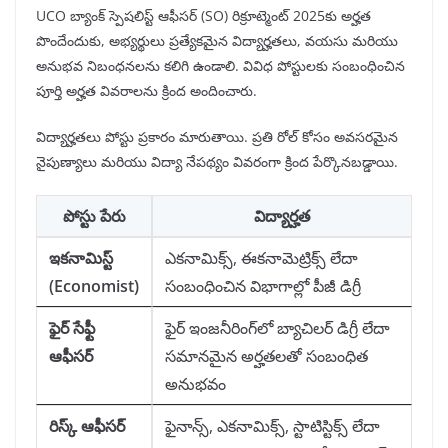
UCO బ్యాంక్ స్పెషలిస్ట్ ఆఫీసర్ (SO) రిక్రూట్మెంట్ 2025కు అర్హత
పొందేందుకు, అభ్యర్థులు ప్రత్యేకమైన విద్యార్హతలు, వయసు మరియు
అనుభవ నిబంధనలను కలిగి ఉండాలి. వివిధ పోస్టులకు సంబంధించిన
పూర్తి అర్హత వివరాలను క్రింద అందించారు.
విద్యార్హతలు పోస్టు ప్రకారం మారుతాయి. ప్రతి రోల్ కోసం అవసరమైన
నైపుణ్యాలు మరియు విద్యా నేపథ్యం వివరంగా క్రింద పేర్కొనబడ్డాయి.
పోస్టు పేరు
విద్యార్హత
ఇకనామిస్ట్
ఎకనామిక్స్, ఈకనామెట్రిక్స్ లేదా
(Economist)
సంబంధించిన విభాగాల్లో పీజీ డిగ్రీ
ఫైర్ సేఫ్టీ
ఫైర్ ఇంజనీరింగ్‌లో బ్యాచిలర్ డిగ్రీ లేదా
ఆఫీసర్
సమానమైన అర్హతలతో సంబంధిత
అనుభవం
రిస్క్ ఆఫీసర్
ఫైనాన్స్, ఎకనామిక్స్, స్టాటిస్టిక్స్ లేదా