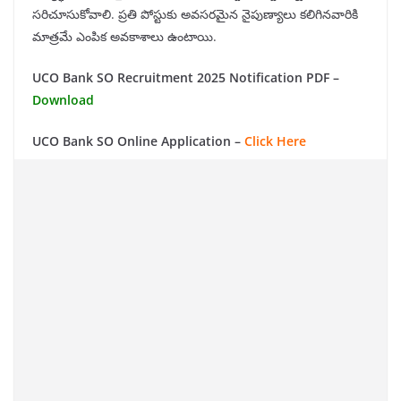
సరిచూసుకోవాలి. ప్రతి పోస్టుకు అవసరమైన నైపుణ్యాలు కలిగినవారికి
మాత్రమే ఎంపిక అవకాశాలు ఉంటాయి.
UCO Bank SO Recruitment 2025 Notification PDF –
Download
UCO Bank SO Online Application –
Click Here