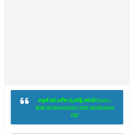
బ్యాంక్ ఆఫ్ బరోడా స్పెషలిస్ట్ ఆఫీసర్ Posts |
BOB SO Recruitment 2025 Notification
PDF