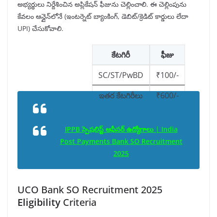
అభ్యర్థులు నిర్దేశించిన అప్లికేషన్ ఫీజును చెల్లించాలి. ఈ చెల్లింపును
కేవలం ఆన్లైన్‌లోనే (ఇంటర్నెట్ బ్యాంకింగ్, డెబిట్/క్రెడిట్ కార్డులు లేదా
UPI) చేసుకోవాలి.
కేటగిరీ
ఫీజు
SC/ST/PwBD
₹100/-
ఇతర కేటగిరీలు
₹600/-
IPPB స్పెషలిస్ట్ ఆఫీసర్ ఉద్యోగాలు | India
Post Payments Bank SO Recruitment
2025
UCO Bank SO Recruitment 2025
Eligibility
Criteria