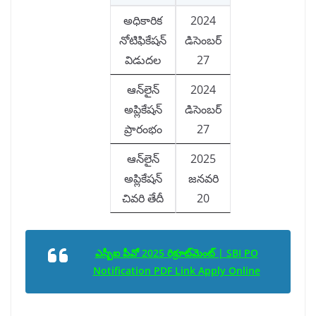
అధికారిక
2024
నోటిఫికేషన్
డిసెంబర్
విడుదల
27
ఆన్‌లైన్
2024
అప్లికేషన్
డిసెంబర్
ప్రారంభం
27
ఆన్‌లైన్
2025
అప్లికేషన్
జనవరి
చివరి తేదీ
20
ఎస్బీఐ పీవో 2025 రిక్రూట్‌మెంట్ | SBI PO
Notification PDF Link Apply Online