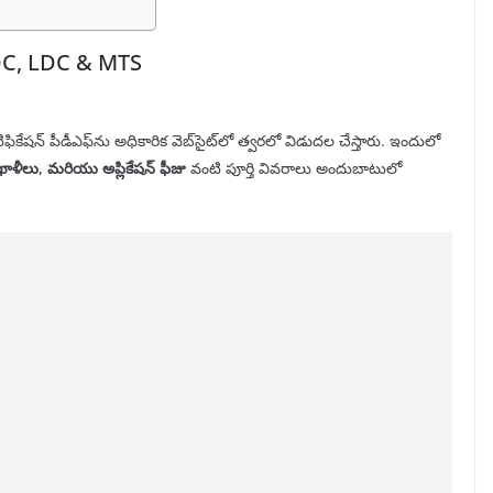
DC, LDC & MTS
ికేషన్ పీడీఎఫ్‌ను అధికారిక వెబ్‌సైట్‌లో త్వరలో విడుదల చేస్తారు. ఇందులో
 ఖాళీలు, మరియు అప్లికేషన్ ఫీజు
వంటి పూర్తి వివరాలు అందుబాటులో