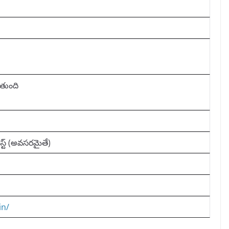
తుంది
 టెస్ట్ (అవసరమైతే)
in/