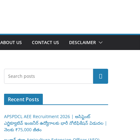
ABOUT US
CONTACT US
DESCLAIMER
Search
Recent Posts
APSPDCL AEE Recruitment 2026 | అసిస్టెంట్
ఎగ్జిక్యూటివ్ ఇంజనీర్ ఉద్యోగాలకు భారీ నోటిఫికేషన్ విడుదల |
నెలకు ₹75,000 జీతం
జంగావ్ జిల్లా Agriculture Extension Officer (AEO)