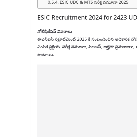
ESIC UDC & MTS పరీక్ష నమూనా 2025
ESIC Recruitment 2024 for 2423 U
నోటిఫికేషన్ వివరాలు
ఈఎస్‌ఐసి రిక్రూట్‌మెంట్ 2025 కి సంబంధించిన అధికారిక నోటిఫ
ఎంపిక ప్రక్రియ, పరీక్ష నమూనా, సిలబస్, అర్హతా ప్రమాణాలు,
ఉంటాయి.