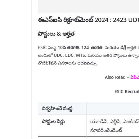
ఈఎస్‌ఐసి రిక్రూట్‌మెంట్ 2024 : 2423 
పోస్టులు & అర్హత
ESIC సంస్థ
10వ తరగతి
,
12వ తరగతి
, మరియు
డిగ్రీ
అర్హత క
అందులో
UDC, LDC, MTS
, మరియు ఇతర పోస్టులు ఉన్నాయ
నోటిఫికేషన్ వివరాలను చదవవచ్చు.
Also Read –
ఏపీఎ
ESIC Recrui
నిర్వహించే సంస్థ
పోస్టుల పేర్లు
యూడీసీ, ఎల్డీసీ, ఎంటీఎస్, హ
సూపరింటెండెంట్