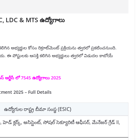
UDC, LDC & MTS ఉద్యోగాలు
లిగిన అభ్యర్థుల కోసం రిక్రూట్‌మెంట్ ప్రక్రియను త్వరలో ప్రకటించనుంది.
. ఈ పోస్టులకు ఆసక్తి కలిగిన అభ్యర్థులు త్వరలో విడుదల కాబోయే
స్ ఆర్టీసీ లో 7545 ఉద్యోగాలు 2025
tment 2025 – Full Details
ఉద్యోగుల రాష్ట్ర బీమా సంస్థ (ESIC)
ెడ్ క్లర్క్, అసిస్టెంట్, సోషల్ సెక్యూరిటీ ఆఫీసర్, మేనేజర్ గ్రేడ్ II,