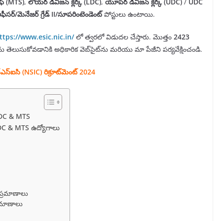
టాఫ్ (MTS)
,
లోయర్ డివిజన్ క్లర్క్ (LDC)
,
యూపర్ డివిజన్ క్లర్క్ (UDC)
/
UDC
ఫీసర్/మెనేజర్ గ్రేడ్ II/సూపరింటెండెంట్
పోస్టులు ఉంటాయి.
ttps://www.esic.nic.in/
లో త్వరలో విడుదల చేస్తారు. మొత్తం
2423
ెలుసుకోవడానికి అధికారిక వెబ్‌సైట్‌ను మరియు మా పేజీని పర్యవేక్షించండి.
‌ఎస్‌ఐసి (NSIC) రిక్రూట్‌మెంట్ 2024
LDC & MTS
LDC & MTS ఉద్యోగాలు
ప్రమాణాలు
్రమాణాలు