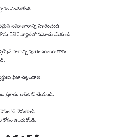
్టును ఎంచుకోండి.
సరమైన సమాచారాన్ని పూరించండి.
TPను ESIC పోర్టల్‌లో నమోదు చేయండి.
 అప్లికేషన్ ఫారాన్ని పూరించగలుగుతారు.
డి.
్థులు ఫీజు చెల్లించాలి.
ం ప్రకారం అప్‌లోడ్ చేయండి.
 డౌన్‌లోడ్ చేసుకోండి.
ాల కోసం ఉంచుకోండి.