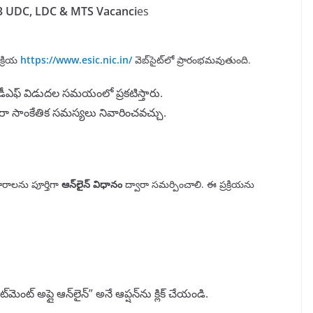
్ 2423 UDC, LDC & MTS Vacanci
es
రక్రియ
https://www.esic.nic.in/
వెబ్‌సైట్‌లో ప్రారంభమవుతుంది.
5 పీడీఎఫ్ విడుదల సమయంలో ప్రకటిస్తారు.
వారా సాంకేతిక సమస్యలు నివారించవచ్చు.
ారాలను పూర్తిగా
ఆన్‌లైన్ విధానం
ద్వారా సమర్పించాలి. ఈ ప్రక్రియను
మెంట్ అప్లై ఆన్‌లైన్” అనే ఆప్షన్‌ను క్లిక్ చేయండి.