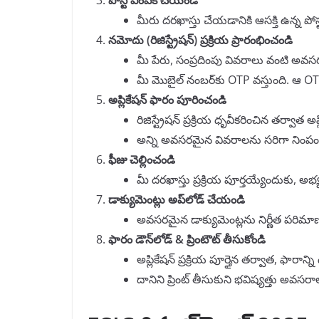
పోస్ట్ ఎంపిక చేయండి
మీరు దరఖాస్తు చేయడానికి ఆసక్తి ఉన్న పోస
నమోదు (రిజిస్ట్రేషన్) ప్రక్రియ ప్రారంభించండి
మీ పేరు, సంప్రదింపు వివరాలు వంటి అవ
మీ మొబైల్ నంబర్‌కు OTP వస్తుంది. ఆ O
అప్లికేషన్ ఫారం పూరించండి
రిజిస్ట్రేషన్ ప్రక్రియ ధృవీకరించిన తర్వాత
అన్ని అవసరమైన వివరాలను సరిగా నింపం
ఫీజు చెల్లించండి
మీ దరఖాస్తు ప్రక్రియ పూర్తయ్యేందుకు, అభ్యర
డాక్యుమెంట్లు అప్‌లోడ్ చేయండి
అవసరమైన డాక్యుమెంట్లను నిర్ణీత పరిమాణ
ఫారం డౌన్‌లోడ్ & ప్రింటౌట్ తీసుకోండి
అప్లికేషన్ ప్రక్రియ పూర్తైన తర్వాత, ఫారాన్ని
దానిని ప్రింట్ తీసుకుని భవిష్యత్తు అవసర