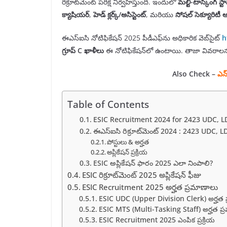
రిక్రూట్‌మెంట్ పరీక్ష నిర్వహిస్తుంది. ఇందులో
మల్టీ-టాస్కింగ్ స్
క్యాషియర్
,
హెడ్ క్లర్క్/అసిస్టెంట్
, మరియు
సోషల్ సెక్యూరిటీ ఆ
ఈఎస్ఐసి నోటిఫికేషన్ 2025 పీడీఎఫ్‌ను అధికారిక వెబ్‌సైట్
h
గ్రూప్ C ఖాళీలు
ఈ నోటిఫికేషన్‌లో ఉంటాయి. తాజా వివరాలను త
Also Check –
ఎన్
Table of Contents
ESIC Recruitment 2024 for 2423 UDC, 
ఈఎస్‌ఐసి రిక్రూట్‌మెంట్ 2024 : 2423 UDC, 
పోస్టులు & అర్హత
అప్లికేషన్ ప్రక్రియ
ESIC అప్లికేషన్ ఫారం 2025 ఎలా నింపాలి?
ESIC రిక్రూట్‌మెంట్ 2025 అప్లికేషన్ ఫీజు
ESIC Recruitment 2025 అర్హత ప్రమాణాలు
ESIC UDC (Upper Division Clerk) అర్హత 
ESIC MTS (Multi-Tasking Staff) అర్హత ప
ESIC Recruitment 2025 ఎంపిక ప్రక్రియ