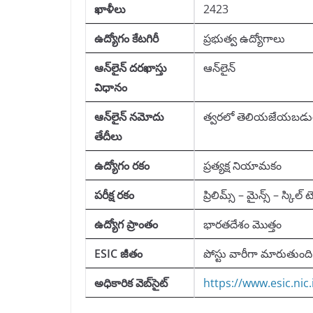
ఖాళీలు
2423
ఉద్యోగం కేటగిరీ
ప్రభుత్వ ఉద్యోగాలు
ఆన్‌లైన్ దరఖాస్తు
ఆన్‌లైన్
విధానం
ఆన్‌లైన్ నమోదు
త్వరలో తెలియజేయబడు
తేదీలు
ఉద్యోగం రకం
ప్రత్యక్ష నియామకం
పరీక్ష రకం
ప్రిలిమ్స్ – మైన్స్ – స్కిల్
ఉద్యోగ ప్రాంతం
భారతదేశం మొత్తం
ESIC జీతం
పోస్టు వారీగా మారుతుంది
అధికారిక వెబ్‌సైట్
https://www.esic.nic.